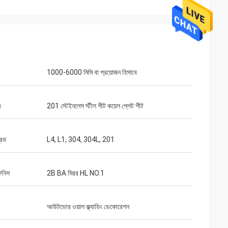
1000-6000 মিমি বা প্রয়োজন হিসাবে
ম
201 স্টেইনলেস স্টীল শীট কয়েল প্লেট শীট
l
খুলেছি এবং এটি খুব ভাল
 দক্ষতার জন্য ধন্যবাদ।
রেড
L4, L1, 304, 304L, 201
িনিস
2B BA মিরর HL NO.1
আউটডোর ওয়াল ক্ল্যাডিং ডেকোরেশন