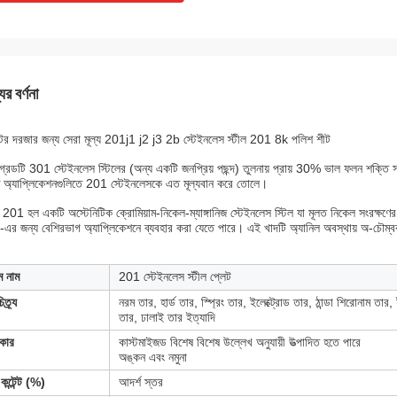
ের বর্ণনা
ের দরজার জন্য সেরা মূল্য 201j1 j2 j3 2b স্টেইনলেস স্টীল 201 8k পলিশ শীট
্রেডটি 301 স্টেইনলেস স্টিলের (অন্য একটি জনপ্রিয় পছন্দ) তুলনায় প্রায় 30% ভাল ফলন শক্তি 
দিষ্ট অ্যাপ্লিকেশনগুলিতে 201 স্টেইনলেসকে এত মূল্যবান করে তোলে।
 201 হল একটি অস্টেনিটিক ক্রোমিয়াম-নিকেল-ম্যাঙ্গানিজ স্টেইনলেস স্টিল যা মূলত নিকেল সংরক্ষণ
এর জন্য বেশিরভাগ অ্যাপ্লিকেশনে ব্যবহার করা যেতে পারে। এই খাদটি অ্যানিল অবস্থায় অ-চৌম্বকীয়
ম নাম
201 স্টেইনলেস স্টীল প্লেট
িত্র্য
নরম তার, হার্ড তার, স্প্রিং তার, ইলেক্ট্রোড তার, ঠান্ডা শিরোনাম তার,
তার, ঢালাই তার ইত্যাদি
কার
কাস্টমাইজড বিশেষ বিশেষ উল্লেখ অনুযায়ী উত্পাদিত হতে পারে
অঙ্কন এবং নমুনা
কন্টেন্ট (%)
আদর্শ স্তর