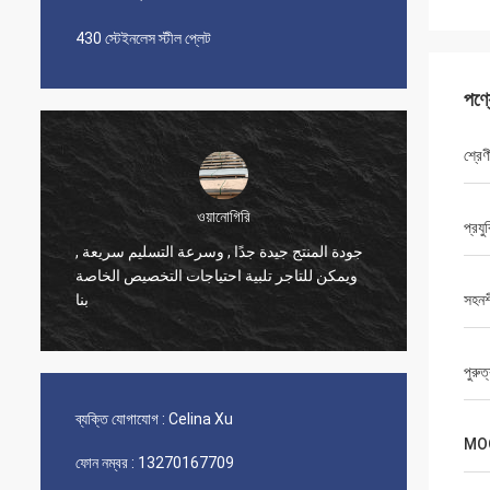
430 স্টেইনলেস স্টীল প্লেট
পণ্
শ্রেণ
ওয়ানোগিরি
প্রযু
جودة المنتج جيدة جدًا , وسرعة التسليم سريعة ,
ব্যবসার ভ
ويمكن للتاجر تلبية احتياجات التخصيص الخاصة
পণ্যের গু
بنا
সহনশ
পুরুত
ব্যক্তি যোগাযোগ :
Celina Xu
MO
ফোন নম্বর :
13270167709