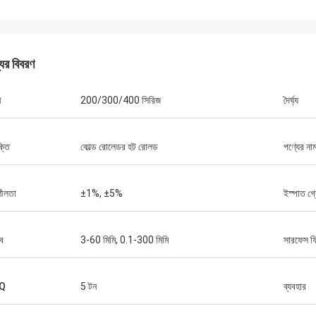
যের বিবরণ
ী
200/300/400 সিরিজ
দৈর্ঘ্য
ক্তি
কোল্ড রোলেডর হট রোলড
পণ্যের না
সাগরন
jeetsohi
ালো বিশ্বাস, সময়মত অর্ডার ডেলিভারি, ভালো
আমরা পণ্যগুলি পেয়েছি, পাত্রগুলি 
ণমান রয়েছে
দেখাচ্ছে, আপনাকে পেশাদারিত্ব এবং
ীলতা
±1%, ±5%
ইস্পাত গ্
্ব
3-60 মিমি, 0.1-300 মিমি
সারফেস ফ
Q
5 টন
ব্যবহার