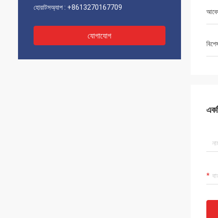
হোয়াটসঅ্যাপ :
+8613270167709
আবে
যোগাযোগ
বিশে
একটি