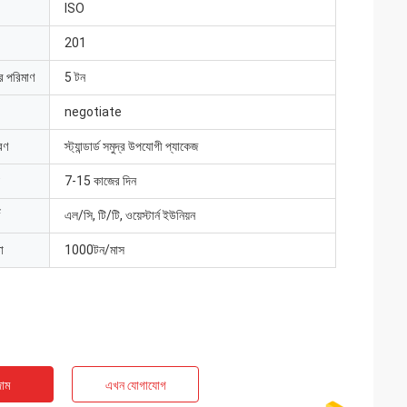
ISO
201
ার পরিমাণ
5 টন
negotiate
রণ
স্ট্যান্ডার্ড সমুদ্র উপযোগী প্যাকেজ
7-15 কাজের দিন
এল/সি, টি/টি, ওয়েস্টার্ন ইউনিয়ন
া
1000টন/মাস
াম
এখন যোগাযোগ