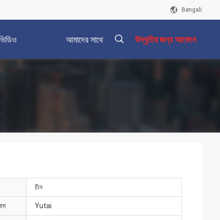
Bengali
ভিডিও
আমাদের সাথে
উদ্ধৃতির জন্য আবেদন
যোগাযোগ করুন
描
述
চীন
নাম
Yutai