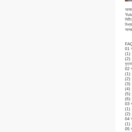
আমাদে
Yuta
সিটি
বিখ্য
আমরা
FA
01 আ
(1):
(2):
বৃত্
02 আ
(1): 
(2):
(3): 
(4) :
(5): 
(6):
03 আ
(1) 
(2):
04 আ
(1) 
05 আ