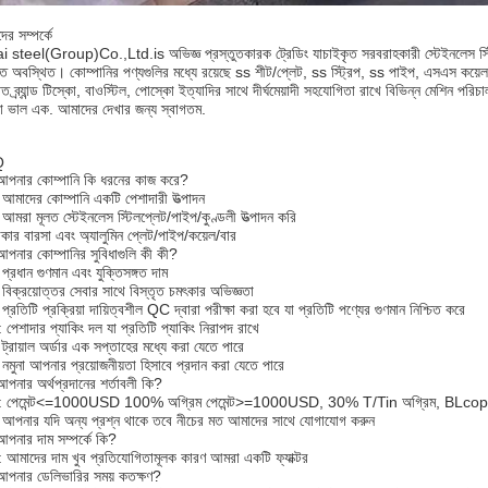
র সম্পর্কে
i steel(Group)Co.,Ltd.is অভিজ্ঞ প্রস্তুতকারক ট্রেডিং যাচাইকৃত সরবরাহকারী স্টেইনলেস স্টি
তে অবস্থিত। কোম্পানির পণ্যগুলির মধ্যে রয়েছে ss শীট/প্লেট, ss স্ট্রিপ, ss পাইপ, এসএস কয়েল
াত ব্র্যান্ড টিস্কো, বাওস্টিল, পোস্কো ইত্যাদির সাথে দীর্ঘমেয়াদী সহযোগিতা রাখে বিভিন্ন মেশিন প
 ভাল এক. আমাদের দেখার জন্য স্বাগতম.
Q
পনার কোম্পানি কি ধরনের কাজ করে?
 আমাদের কোম্পানি একটি পেশাদারী উত্পাদন
 আমরা মূলত স্টেইনলেস স্টিলপ্লেট/পাইপ/কুণ্ডলী উত্পাদন করি
তাকার বারসা এবং অ্যালুমিন প্লেট/পাইপ/কয়েল/বার
পনার কোম্পানির সুবিধাগুলি কী কী?
প্রধান গুণমান এবং যুক্তিসঙ্গত দাম
 বিক্রয়োত্তর সেবার সাথে বিস্তৃত চমৎকার অভিজ্ঞতা
প্রতিটি প্রক্রিয়া দায়িত্বশীল QC দ্বারা পরীক্ষা করা হবে যা প্রতিটি পণ্যের গুণমান নিশ্চিত করে
 পেশাদার প্যাকিং দল যা প্রতিটি প্যাকিং নিরাপদ রাখে
ট্রায়াল অর্ডার এক সপ্তাহের মধ্যে করা যেতে পারে
 নমুনা আপনার প্রয়োজনীয়তা হিসাবে প্রদান করা যেতে পারে
পনার অর্থপ্রদানের শর্তাবলী কি?
: পেমেন্ট<=1000USD 100% অগ্রিম পেমেন্ট>=1000USD, 30% T/Tin অগ্রিম, BLcopy ব
 আপনার যদি অন্য প্রশ্ন থাকে তবে নীচের মত আমাদের সাথে যোগাযোগ করুন
পনার দাম সম্পর্কে কি?
: আমাদের দাম খুব প্রতিযোগিতামূলক কারণ আমরা একটি ফ্যাক্টর
পনার ডেলিভারির সময় কতক্ষণ?