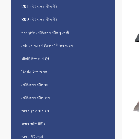
201 স্টেইনলেস স্টীল শীট
309 স্টেইনলেস স্টীল শীট
গরম ঘূর্ণিত স্টেইনলেস স্টীল কুণ্ডলী
কোল্ড রোলড স্টেইনলেস স্টিলের কয়েল
ঝালাই ইস্পাত পাইপ
বিজোড় ইস্পাত নল
স্টেইনলেস স্টীল রড
স্টেইনলেস স্টীল ফালা
তামার বৃত্তাকার বার
কপার পাইপ টিউব
তামার শীট প্লেট