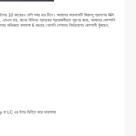
লের 10 বছরেরও বেশি সময় ধরে চীনে। আমাদের কারখানাটি জিয়াংসু প্রদেশের উক্সি
, এসএস বার, মানের বিভিন্ন গ্রাহকের প্রয়োজনীয়তা পূরণের জন্য, আমাদের কোম্পানি
রিচালনার অভিজ্ঞতা কমপক্ষে 6 বছরের।আপনি পেশাদার নির্ভরযোগ্য কোম্পানী খুঁজছেন,
া LC এর উপর ভিত্তি করে ভারসাম্য