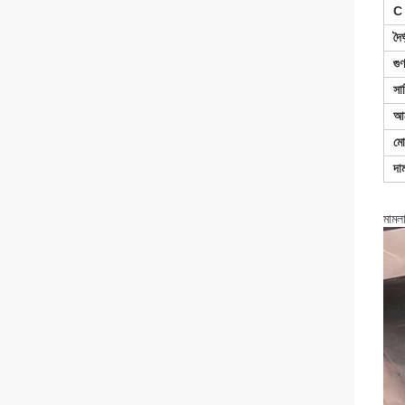
C 
দৈর্
গু
সা
আ
মো
দা
মামল