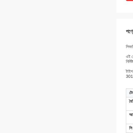
পণ্য
লিফট
এই গ
নির্
টাইপ
301-
টে
বৈচ
আ
সি 