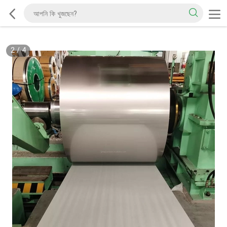
2
/
4