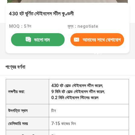
430 হট ঘূর্ণিত স্টেইনলেস স্টীল কুণ্ডলী
MOQ：5 টন
মূল্য：negotiate
ভালো দাম
আমাদের সাথে যোগাযোগ
করুন
পণ্যের বর্ণনা
430 হট রোল্ড স্টেইনলেস স্টীল কয়েল
,
লক্ষণীয় করা:
9 মিমি হট রোল্ড স্টেইনলেস স্টীল কয়েল
,
0.2 মিমি স্টেইনলেস স্টিলের কয়েল
উৎপত্তি স্থল
চীন
ডেলিভারি সময়
7-15 কাজের দিন