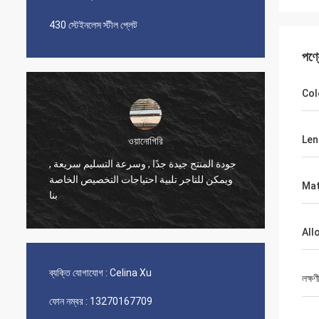
430 স্টেইনলেস স্টীল প্লেট
পণ্
Col
Len
ওয়ানোগিরি
جودة المنتج جيدة جدًا , وسرعة التسليم سريعة ,
ব্যবসার ভ
ويمكن للتاجر تلبية احتياجات التخصيص الخاصة
Mat
পণ্যের গু
بنا
All
ব্যক্তি যোগাযোগ :
Celina Xu
লক্ষণ
ফোন নম্বর :
13270167709