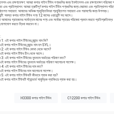
টলেশন এবং রক্ষণাবেক্ষণ: আমরা কপার পাইপ টিউব পণ্যগুলির জন্য ইনস্টলেশন এবং রক্ষণাবেক্ষণ পরিষেবা
মত এবং প্রতিস্থাপন: আমরা ত্রুটিপূর্ণ কপার পাইপ টিউব পণ্যগুলির জন্য মেরামত এবং প্রতিস্থাপন পর
ক্তিগত সহায়তা: আমাদের অভিজ্ঞ প্রযুক্তিবিদরা প্রযুক্তিগত সহায়তা এবং পরামর্শের জন্য উপলব্ধ।
েন্টি: সমস্ত কপার পাইপ টিউব পণ্য 12 মাসের ওয়ারেন্টি সহ আসে।
 আমাদের গ্রাহকদের সর্বোত্তম মানের পণ্য এবং সর্বোচ্চ স্তরের পরিষেবা প্রদান করতে প্রতিশ্রুতিবদ
 যোগাযোগ করতে দ্বিধা করবেন না।
:
ন 1: এই কপার পাইপ টিউবের ব্র্যান্ড নাম কি?
এই কপার পাইপ টিউবের ব্র্যান্ড নাম হল SYL।
্ন 2: এই কপার পাইপ টিউব কোথা থেকে আসে?
এই কপার পাইপ টিউব চীন থেকে আসে।
্ন 3: এই কপার পাইপ টিউবের ন্যূনতম অর্ডারের পরিমাণ কত?
এই কপার পাইপ টিউবের ন্যূনতম অর্ডারের পরিমাণ আলোচনা সাপেক্ষ।
্ন 4: এই কপার পাইপ টিউবের দাম কত?
এই কপার পাইপ টিউবের দাম আলোচনা সাপেক্ষ।
্ন 5: এই কপার পাইপ টিউবটি কীভাবে প্যাক করা হয়?
ই কপার পাইপ টিউবটি স্ট্যান্ডার্ড সামুদ্রিক প্যাকিংয়ে প্যাক করা হয়।
:
H3300 কপার পাইপ টিউব
C12200 কপার পাইপ টিউব