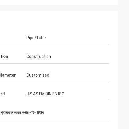
Pipe/Tube
ation
Construction
l
খুলেছি এবং এটি খুব ভাল
Diameter
Customized
 দক্ষতার জন্য ধন্যবাদ।
ard
JIS ASTM DIN EN ISO
 প্যানকেক কয়েল কপার পাইপ টিউব