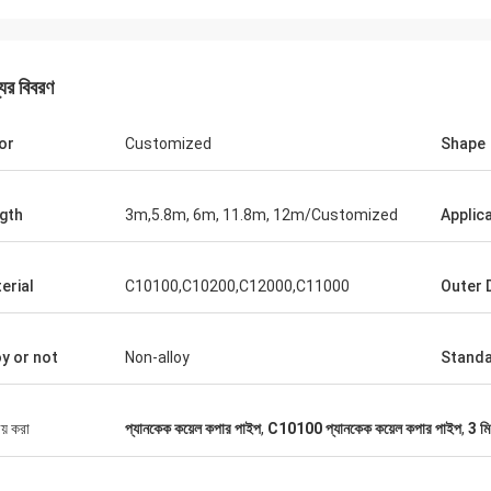
যের বিবরণ
or
Customized
Shape
gth
3m,5.8m, 6m, 11.8m, 12m/Customized
Applic
সাগরন
jeetsohi
ালো বিশ্বাস, সময়মত অর্ডার ডেলিভারি, ভালো
আমরা পণ্যগুলি পেয়েছি, পাত্রগুলি 
erial
C10100,C10200,C12000,C11000
Outer 
ণমান রয়েছে
দেখাচ্ছে, আপনাকে পেশাদারিত্ব এবং
oy or not
Non-alloy
Stand
ীয় করা
প্যানকেক কয়েল কপার পাইপ
,
C10100 প্যানকেক কয়েল কপার পাইপ
,
3 মি