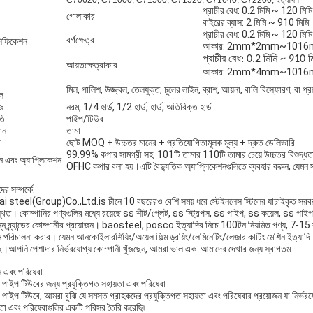
C70620, C71000, C71500, C71520, C71640, C72200, ইত্যাদি।
প্রাচীর বেধ: 0.2 মিমি ~ 120 মিমি
গোলাকার
বাইরের ব্যাস: 2 মিমি ~ 910 মিমি
প্রাচীর বেধ: 0.2 মিমি ~ 120 মিমি
বর্গক্ষেত্র
সিফিকেশন
আকার: 2mm*2mm~101
প্রাচীর বেধ: 0.2 মিমি ~ 910 ম
আয়তক্ষেত্রাকার
আকার: 2mm*4mm~101
মিল, পালিশ, উজ্জ্বল, তেলযুক্ত, চুলের লাইন, ব্রাশ, আয়না, বালি বিস্ফোরণ, বা প
তল
জ
নরম, 1/4 হার্ড, 1/2 হার্ড, হার্ড, অতিরিক্ত হার্ড
তি
পাইপ/টিউব
ান
তামা
া
ছোট MOQ + উচ্চতর মানের + প্রতিযোগিতামূলক মূল্য + দ্রুত ডেলিভারি
99.99% কপার সামগ্রী সহ, 101টি তামার 110টি তামার চেয়ে উচ্চতর বিশুদ্ধতা
ন এবং অ্যাপ্লিকেশন
OFHC কপার বলা হয়।এটি বৈদ্যুতিক অ্যাপ্লিকেশনগুলিতে ব্যবহার করুন, যেমন সমা
র সম্পর্কে:
i steel(Group)Co.,Ltd.is চীনে 10 বছরেরও বেশি সময় ধরে স্টেইনলেস স্টিলের যাচাইকৃত সরবরাহকা
িত। কোম্পানির পণ্যগুলির মধ্যে রয়েছে ss শীট/প্লেট, ss স্ট্রিপস, ss পাইপ, ss কয়েল, ss পাইপ, বিভিন্
ন্ন ব্র্যান্ডের কোম্পানীর প্রয়োজন। baosteel, posco ইত্যাদির নিচে 100টন নিয়মিত পণ্য, 7-15 কা
ন পরিচালনা করার। যেমন আনকোইলারশিয়িং/অয়েল ফিল্ম ড্রয়িং/লেমিনেটিং/লেজার কাটিং মেশিন ইত্যাদ
ছে।আপনি পেশাদার নির্ভরযোগ্য কোম্পানী খুঁজছেন, আমরা ভাল এক. আমাদের দেখার জন্য স্বাগতম.
ন এবং পরিষেবা:
 পাইপ টিউবের জন্য প্রযুক্তিগত সহায়তা এবং পরিষেবা
 পাইপ টিউবে, আমরা বুঝি যে সমস্ত গ্রাহকদের প্রযুক্তিগত সহায়তা এবং পরিষেবার প্রয়োজন যা নির্ভর
়তা এবং পরিষেবাগুলির একটি পরিসর তৈরি করেছি৷