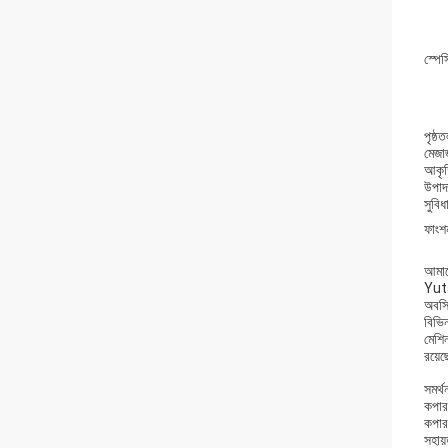
স্পে
পৃষ্ঠ
মেজা
আকৃ
উপাদ
সুবিধ
ফাংশ
আমাদে
Yuta
অবস্থ
বিভি
মেশি
রয়ে
সমর্থ
কপার
কপার
সহায