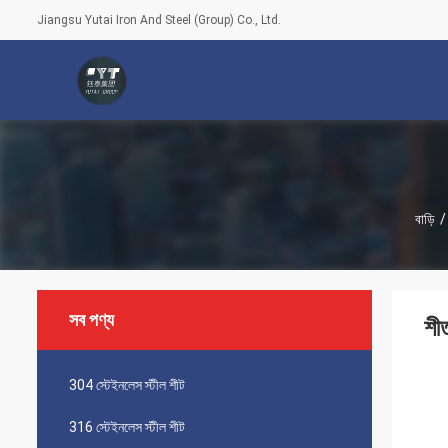
Jiangsu Yutai Iron And Steel (Group) Co., Ltd.
বাড়ি
/
সব পণ্য
শী
304 স্টেইনলেস স্টীল শীট
316 স্টেইনলেস স্টীল শীট