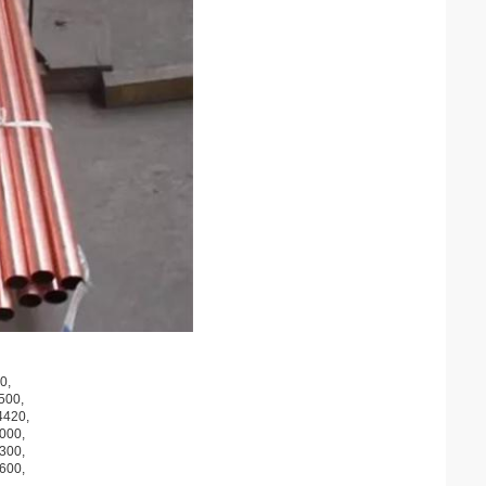
0,
500,
4420,
000,
300,
600,