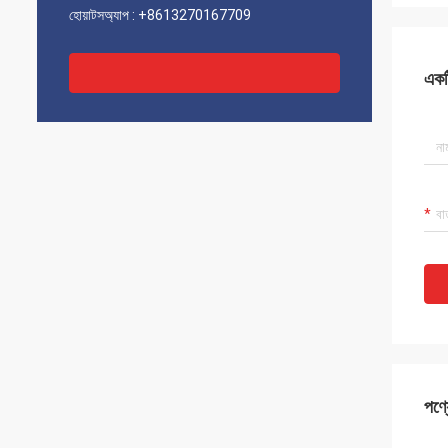
হোয়াটসঅ্যাপ :
+8613270167709
একটি
পণ্য