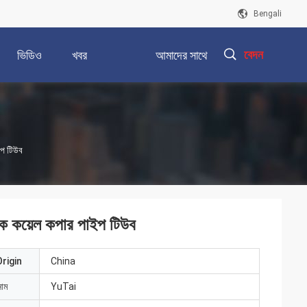
Bengali
উদ্ধৃতির জন্য আবেদন
ভিডিও
খবর
আমাদের সাথে
যোগাযোগ করুন
描
ইপ টিউব
述
েক কয়েল কপার পাইপ টিউব
rigin
China
নাম
YuTai