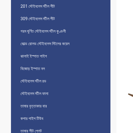
201 স্টেইনলেস স্টীল শীট
309 স্টেইনলেস স্টীল শীট
গরম ঘূর্ণিত স্টেইনলেস স্টীল কুণ্ডলী
কোল্ড রোলড স্টেইনলেস স্টিলের কয়েল
ঝালাই ইস্পাত পাইপ
বিজোড় ইস্পাত নল
স্টেইনলেস স্টীল রড
স্টেইনলেস স্টীল ফালা
তামার বৃত্তাকার বার
কপার পাইপ টিউব
তামার শীট প্লেট