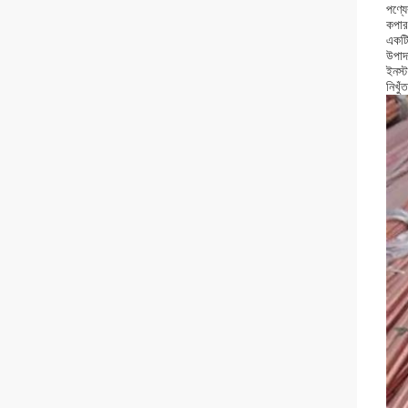
পণ্যের
কপার 
একটি
উপাদা
ইনস্
নিখুঁ