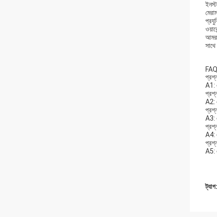
ইনস্
মেরা
প্রযু
ওয়ার
আমরা
সাথে
FAQ
প্রশ্
A1: 
প্রশ
A2: 
প্রশ
A3: 
প্রশ
A4: 
প্রশ
A5: এ
ট্যাগ