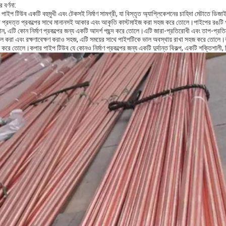
 বর্ণনা:
পাইপ টিউব একটি বহুমুখী এবং টেকসই নির্মাণ সামগ্রী, যা বিস্তৃত অ্যাপ্লিকেশনের চাহিদা মেটাতে ডিজাই
 প্রদত্ত প্রকল্পের সাথে মানানসই আকার এবং আকৃতি কাস্টমাইজ করা সহজ করে তোলে।পাইপের রঙটি প
ন, এটি কোন নির্মাণ প্রকল্পের জন্য একটি আদর্শ পছন্দ করে তোলে।এটি জারা-প্রতিরোধী এবং তাপ-প্রতির
টল করা এবং রক্ষণাবেক্ষণ করাও সহজ, এটি সময়ের সাথে পাইপটিকে ভাল অবস্থায় রাখা সহজ করে তোলে।কপ
ত করে তোলে।কপার পাইপ টিউব যে কোনও নির্মাণ প্রকল্পের জন্য একটি দুর্দান্ত বিকল্প, একটি শক্তিশালী