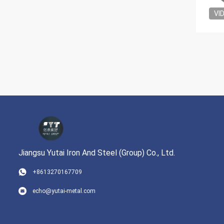
VI
Jiangsu Yutai Iron And Steel (Group) Co., Ltd.
+8613270167709
echo@yutai-metal.com