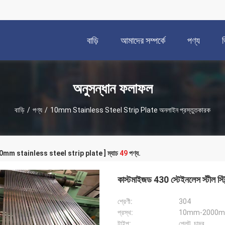
বাড়ি
আমাদের সম্পর্কে
পণ্য
অনুসন্ধান ফলাফল
বাড়ি
/
পণ্য
/
10mm Stainless Steel Strip Plate অনলাইন প্রস্তুতকারক
 [ 10mm stainless steel strip plate ] ম্যাচ
49
পণ্য.
কাস্টমাইজড 430 স্টেইনলেস স্টীল স
শ্রেণী:
304
প্রস্থ:
10mm-2000mm বা
টাইপ:
প্লেট, চাদর