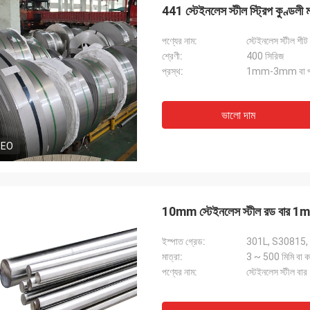
441 স্টেইনলেস স্টীল স্ট্রিপ কুণ্ডলী 
পণ্যের নাম:
স্টেইনলেস স্টীল শীট 
শ্রেণী:
400 সিরিজ
প্রস্থ:
1mm-3mm বা প্র
ভালো দাম
DEO
10mm স্টেইনলেস স্টীল রড বার 1mm
ইস্পাত গ্রেড:
301L, S30815,
মাত্রা:
3 ~ 500 মিমি বা ক
পণ্যের নাম:
স্টেইনলেস স্টীল বার