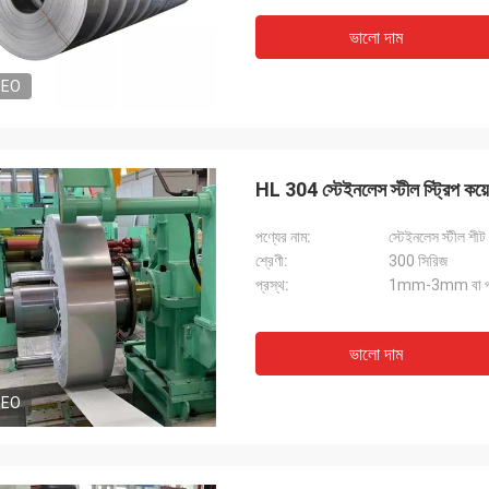
ভালো দাম
DEO
HL 304 স্টেইনলেস স্টীল স্ট্রিপ কয়
পণ্যের নাম:
স্টেইনলেস স্টীল শীট 
শ্রেণী:
300 সিরিজ
প্রস্থ:
1mm-3mm বা প্র
ভালো দাম
DEO