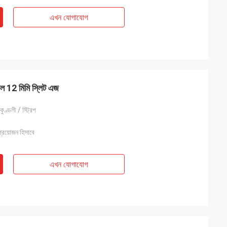
এখন যোগাযোগ
েল 12 মিমি স্লিট এজ
কুণ্ডলী / স্ট্রিপ
য়োজন হিসাবে
এখন যোগাযোগ