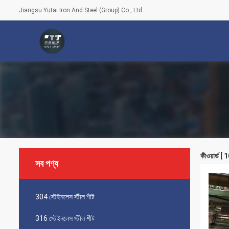
Jiangsu Yutai Iron And Steel (Group) Co., Ltd.
কীওয়ার্ড
সব পণ্য
304 স্টেইনলেস স্টীল শীট
316 স্টেইনলেস স্টীল শীট