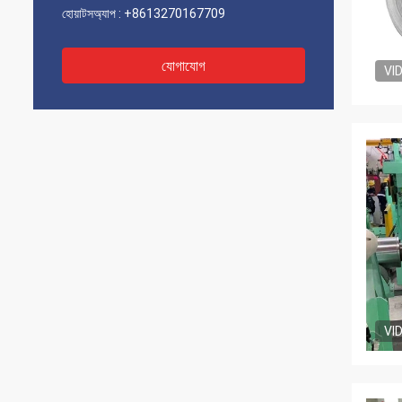
হোয়াটসঅ্যাপ :
+8613270167709
যোগাযোগ
VI
VI