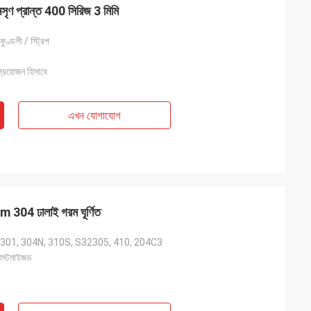
মসৃণ প্রান্ত 400 সিরিজ 3 মিমি
কুণ্ডলী / স্ট্রিপ
য়োজন হিসাবে
এখন যোগাযোগ
 304 ঢালাই গরম ঘূর্ণিত
 301, 304N, 310S, S32305, 410, 204C3
াস্টমাইজড