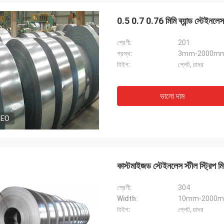
0.5 0.7 0.76 মিমি ব্যান্ড স্টেইন
শ্রেণী:
201
প্রস্থ:
3mm-2000mm বা 
টাইপ:
প্লেট, চাদর
ভালো দাম
সাগরন
jeetsohi
DEO
ালো বিশ্বাস, সময়মত অর্ডার ডেলিভারি, ভালো
আমরা পণ্যগুলি পেয়েছি, পাত্রগুলি 
ণমান রয়েছে
দেখাচ্ছে, আপনাকে পেশাদারিত্ব এবং
কাস্টমাইজড স্টেইনলেস স্টীল স্ট্র
শ্রেণী:
304
Width:
10mm-2000mm 
টাইপ:
প্লেট, চাদর