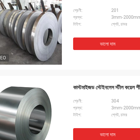
শ্রেণী:
201
প্রস্থ:
3mm-2000mm বা 
টাইপ:
প্লেট, চাদর
ভালো দাম
DEO
কাস্টমাইজড স্টেইনলেস স্টীল কয়েল শী
শ্রেণী:
304
প্রস্থ:
3mm-2000mm বা 
টাইপ:
প্লেট, চাদর
ভালো দাম