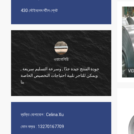
430 স্টেইনলেস স্টীল প্লেট
ওয়ানোগিরি
جودة المنتج جيدة جدًا , وسرعة التسليم سريعة ,
VI
ব্যবসার ভ
ويمكن للتاجر تلبية احتياجات التخصيص الخاصة
পণ্যের গু
بنا
ব্যক্তি যোগাযোগ :
Celina Xu
ফোন নম্বর :
13270167709