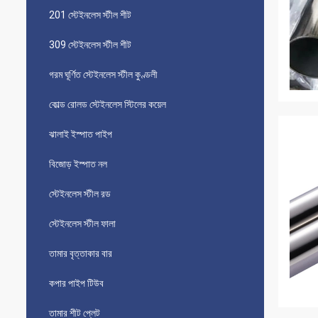
201 স্টেইনলেস স্টীল শীট
309 স্টেইনলেস স্টীল শীট
গরম ঘূর্ণিত স্টেইনলেস স্টীল কুণ্ডলী
কোল্ড রোলড স্টেইনলেস স্টিলের কয়েল
ঝালাই ইস্পাত পাইপ
বিজোড় ইস্পাত নল
স্টেইনলেস স্টীল রড
স্টেইনলেস স্টীল ফালা
তামার বৃত্তাকার বার
কপার পাইপ টিউব
তামার শীট প্লেট