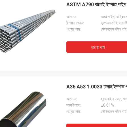
ASTM A790 ঝালাই ইস্পাত পাইপ S
আবেদন:
সজ্জা পাইপ, যান্ত্রিক
ইস্পাত গ্রেড:
ডুপ্লেক্স স্টেইন
পণ্যের নাম:
স্টেইনলেস স্টীল পা
ভালো দাম
A36 A53 1.0033 ঢালাই ইস্পাত 
আবেদন:
হ্যান্ড্রাইল, বেড়া,
সহনশীলতা:
±0.01%
পণ্যের নাম:
স্টেইনলেস স্টীল পা