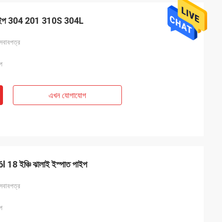
 পাইপ 304 201 310S 304L
 আসবাবপত্র
ইপ
এখন যোগাযোগ
l
খুলেছি এবং এটি খুব ভাল
 দক্ষতার জন্য ধন্যবাদ।
 ইঞ্চি ঝালাই ইস্পাত পাইপ
 আসবাবপত্র
ইপ