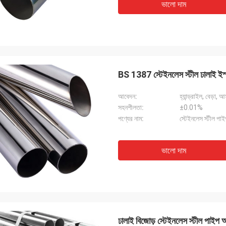
ভালো দাম
BS 1387 স্টেইনলেস স্টীল ঢালাই
আবেদন:
হ্যান্ড্রাইল, বেড়া,
সহনশীলতা:
±0.01%
পণ্যের নাম:
স্টেইনলেস স্টীল পা
ভালো দাম
ঢালাই বিজোড় স্টেইনলেস স্টীল প