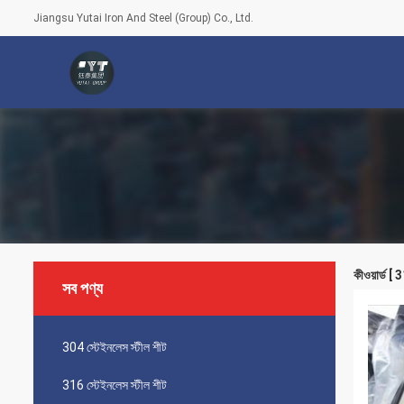
Jiangsu Yutai Iron And Steel (Group) Co., Ltd.
কীওয়ার্ড 
সব পণ্য
304 স্টেইনলেস স্টীল শীট
316 স্টেইনলেস স্টীল শীট