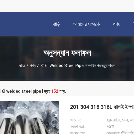
বাড়ি
আমাদের সম্পর্কে
পণ্য
অনুসন্ধান ফলাফল
বাড়ি
/
পণ্য
/
316l Welded Steel Pipe অনলাইন প্রস্তুতকারক
[ 316l welded steel pipe ] ম্যাচ
152
পণ্য.
201 304 316 316L ঝালাই ইস্পা
আবেদন:
হ্যান্ড্রাইল, বেড়া,
সহনশীলতা:
±3%
পণ্যের নাম:
স্টেইনলেস স্টীল পা