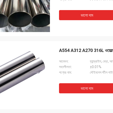
ভালো দাম
A554 A312 A270 316L ওয়েল
আবেদন:
হ্যান্ড্রাইল, বেড়া,
সহনশীলতা:
±0.01%
পণ্যের নাম:
স্টেইনলেস স্টীল পা
ভালো দাম