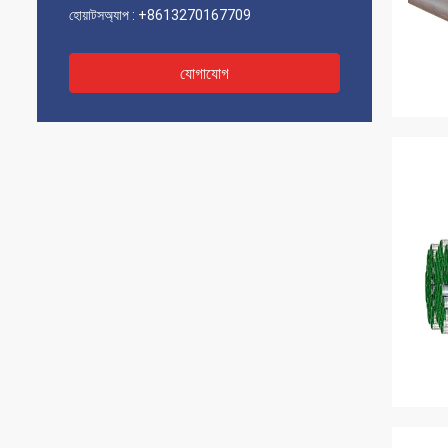
হোয়াটসঅ্যাপ :
+8613270167709
যোগাযোগ