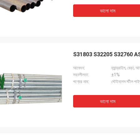
ভালো দাম
S31803 S32205 S32760 ASTM 
আবেদন:
হ্যান্ড্রাইল, বেড়া,
সহনশীলতা:
±1%
পণ্যের নাম:
স্টেইনলেস স্টীল পা
ভালো দাম