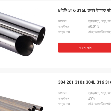
8 ইঞ্চি 316 316L ঢালাই ইস্পাত
আবেদন:
হ্যান্ড্রাইল, বেড়া,
সহনশীলতা:
±0.01%
পণ্যের নাম:
স্টেইনলেস স্টীল পা
ভালো দাম
সাগরন
jeetsohi
ালো বিশ্বাস, সময়মত অর্ডার ডেলিভারি, ভালো
আমরা পণ্যগুলি পেয়েছি, পাত্রগুলি 
ণমান রয়েছে
দেখাচ্ছে, আপনাকে পেশাদারিত্ব এবং
304 201 310s 304L 316 316l 18
আবেদন:
হ্যান্ড্রাইল, বেড়া,
সহনশীলতা:
±3%
পণ্যের নাম:
স্টেইনলেস স্টীল পা