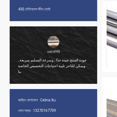
430 স্টেইনলেস স্টীল প্লেট
ওয়ানোগিরি
جودة المنتج جيدة جدًا , وسرعة التسليم سريعة ,
ব্যবসার ভ
ويمكن للتاجر تلبية احتياجات التخصيص الخاصة
পণ্যের গু
بنا
ব্যক্তি যোগাযোগ :
Celina Xu
ফোন নম্বর :
13270167709