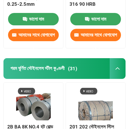
0.25-2.5mm
316 90 HRB
স্টেইনলেস স্টীল ফালা
ভালো দাম
ভালো দাম
তামার বৃত্তাকার বার
আমাদের সাথে যোগাযোগ
আমাদের সাথে যোগাযোগ
করুন
করুন
কপার পাইপ টিউব
গরম ঘূর্ণিত স্টেইনলেস স্টীল কুণ্ডলী
তামার শীট প্লেট
(31)
430 স্টেইনলেস স্টীল প্লেট
2B BA 8K NO.4 হট রোল্ড
201 202 স্টেইনলেস স্টিল