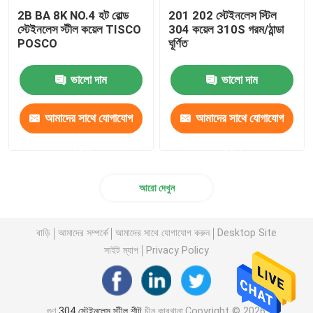
2B BA 8K NO.4 হট রোল্ড
201 202 স্টেইনলেস স্টিল
স্টেইনলেস স্টীল কয়েল TISCO
304 কয়েল 310S গরম/ঠান্ডা
POSCO
ঘূর্ণিত
ভালো দাম
ভালো দাম
আমাদের সাথে যোগাযোগ
আমাদের সাথে যোগাযোগ
করুন
করুন
আরো দেখুন
বাড়ি
আমাদের সম্পর্কে
আমাদের সাথে যোগাযোগ করুন
Desktop Site
সাইট ম্যাপ
Privacy Policy
গুণ
304 স্টেইনলেস স্টীল শীট
চীন কারখানা.Copyright © 2026