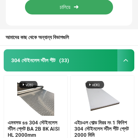
আমাদের কাছ থেকে অন্যান্য বিভাগগুলি
304 স্টেইনলেস স্টীল শীট
(33)
বাড়ি
পণ্য
এমবসড ss 304 স্টেইনলেস
এইচএল গোল্ড মিরর নং 1 ফিনিশ
স্টীল প্লেট BA 2B 8K AISI
304 স্টেইনলেস স্টীল শীট প্লেট
HL 2000mm
2000 মিমি
ভিডিও