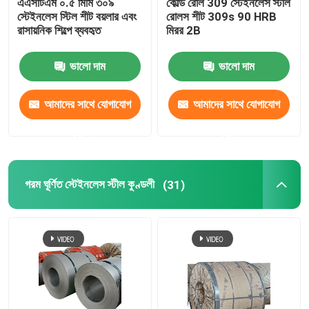
এএসটিএম ০.৫ মিমি ৩০৯
কোল্ড রোল 309 স্টেইনলেস স্টীল
স্টেইনলেস স্টিল শীট বয়লার এবং
রোলস শীট 309s 90 HRB
রাসায়নিক শিল্পে ব্যবহৃত
মিরর 2B
ভালো দাম
ভালো দাম
আমাদের সাথে যোগাযোগ
আমাদের সাথে যোগাযোগ
করুন
করুন
গরম ঘূর্ণিত স্টেইনলেস স্টীল কুণ্ডলী
(31)