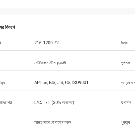
যের বিবরণ
থ
216-1200 মিমি
দৈর্ঘ্য
স্টেইনলেস স্টীল কুণ্ডলী
পৃষ্ঠতল
সাগরন
jeetsohi
ালো বিশ্বাস, সময়মত অর্ডার ডেলিভারি, ভালো
আমরা পণ্যগুলি পেয়েছি, পাত্রগুলি 
ণমান রয়েছে
দেখাচ্ছে, আপনাকে পেশাদারিত্ব এবং
ত্র
API, ce, BIS, JIS, GS, ISO9001
পণ্যের না
োধের শর্ত
L/C, T/T (30% আমানত)
উপাদান
আমার সাথে যোগাযোগ করুন
পুরুত্ব