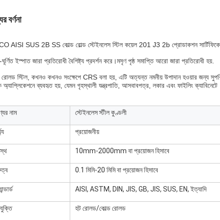
ের বর্ণনা
O AISI SUS 2B SS কোল্ড রোল্ড স্টেইনলেস স্টিল কয়েল 201 J3 2b প্রোডাকশন সার্টিফিকে
-ঘূর্ণিত ইস্পাত জারা প্রতিরোধী বৈশিষ্ট্য প্রদর্শন করে।মসৃণ পৃষ্ঠ সমাপ্তি আরো জারা প্রতিরোধী হয়.
ড রোলড স্টিল, কখনও কখনও সংক্ষেপে CRS বলা হয়, এটি অত্যন্ত নমনীয় উপাদান হওয়ার জন্য সুপরি
 অ্যাপ্লিকেশনে ব্যবহৃত হয়, যেমন গৃহস্থালী যন্ত্রপাতি, আসবাবপত্র, লকার এবং ফাইলিং ক্যাবিনেটে
্যের নাম
স্টেইনলেস স্টীল কুণ্ডলী
ঘ্য
প্রয়োজনীয়
রস্থ
10mm-2000mm বা প্রয়োজন হিসাবে
ুত্ব
0.1 মিমি-20 মিমি বা প্রয়োজন হিসাবে
যান্ডার্ড
AISI, ASTM, DIN, JIS, GB, JIS, SUS, EN, ইত্যাদি
যুক্তি
হট রোলড/কোল্ড রোলড