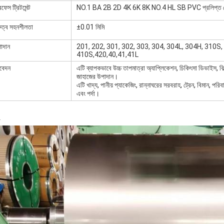
রফেস ট্রিটমেন্ট
NO.1 BA 2B 2D 4K 6K 8K NO.4 HL SB PVC প্রলিপ্ত পোলি
রুত্ব সহনশীলতা
±0.01 মিমি
াদান
201, 202, 301, 302, 303, 304, 304L, 304H, 310S
410S,420,40,41,41L
বেদন
এটি ব্যাপকভাবে উচ্চ তাপমাত্রা অ্যাপ্লিকেশন, চিকিৎসা ডিভাইস, বিল্ড
জাহাজের উপাদান।
এটি খাদ্য, পানীয় প্যাকেজিং, রান্নাঘরের সরবরাহ, ট্রেন, বিমান, পরিবাহ
এবং পর্দা।
া