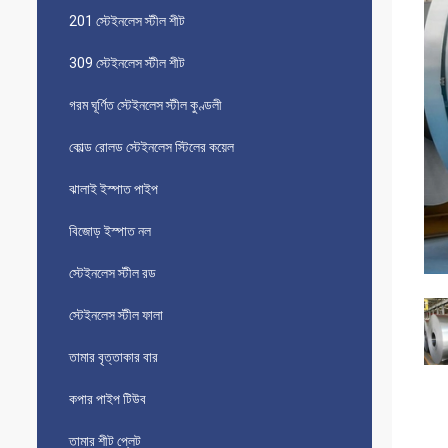
201 স্টেইনলেস স্টীল শীট
309 স্টেইনলেস স্টীল শীট
গরম ঘূর্ণিত স্টেইনলেস স্টীল কুণ্ডলী
কোল্ড রোলড স্টেইনলেস স্টিলের কয়েল
ঝালাই ইস্পাত পাইপ
বিজোড় ইস্পাত নল
স্টেইনলেস স্টীল রড
স্টেইনলেস স্টীল ফালা
তামার বৃত্তাকার বার
কপার পাইপ টিউব
তামার শীট প্লেট