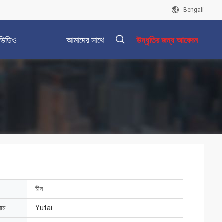
Bengali
ভিডিও
আমাদের সাথে
উদ্ধৃতির জন্য আবেদন
যোগাযোগ করুন
描
述
চীন
নাম
Yutai