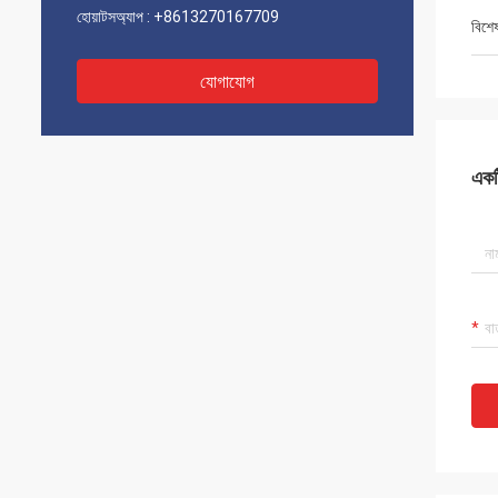
হোয়াটসঅ্যাপ :
+8613270167709
বিশে
যোগাযোগ
একটি