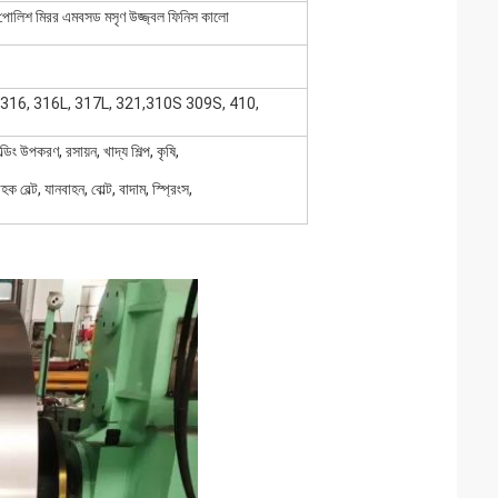
শ মিরর এমবসড মসৃণ উজ্জ্বল ফিনিস কালো
, 316, 316L, 317L, 321,310S 309S, 410,
িং উপকরণ, রসায়ন, খাদ্য শিল্প, কৃষি,
ক বেল্ট, যানবাহন, বোল্ট, বাদাম, স্প্রিংস,