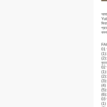
আমাদ
Yuta
জিয়
প্রয
কমপক
FA
01 
(1):
(2):
বৃত্
02 আ
(1):
(2):
(3):
(4) 
(5):
(6):
03 আ
(1)