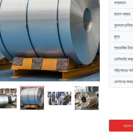
সাক্ষ্যদান
মডেল নম্বার
ন্যূনতম চাহিদ
মূল্য
প্যাকেজিং বিব
ডেলিভারি সময়
পরিশোধের শর্ত
যোগানের ক্ষমত
ভালো দ