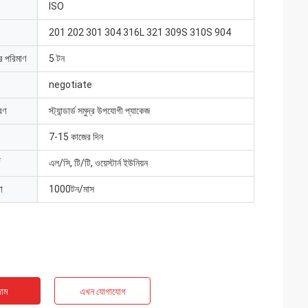
ISO
201 202 301 304 316L 321 309S 310S 904
ার পরিমাণ
5 টন
negotiate
রণ
স্ট্যান্ডার্ড সমুদ্র উপযোগী প্যাকেজ
7-15 কাজের দিন
এল/সি, টি/টি, ওয়েস্টার্ন ইউনিয়ন
া
1000টন/মাস
াম
এখন যোগাযোগ