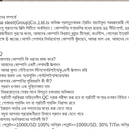
ের সম্পর্কে
i steel(Group)Co.,Ltd.is অভিজ্ঞ প্রস্তুতকারক ট্রেডিং যাচাইকৃত সরবরাহকারী স্টে
াংসু প্রদেশের উক্সি সিটিতে অবস্থিত। কোম্পানির পণ্যগুলির মধ্যে রয়েছে ss শীট/প্লেট, 
়োজনীয়তা পূরণের জন্য, আমাদের কোম্পানি বিখ্যাত ব্র্যান্ড টিস্কো, বাওস্টিল, পোস্কো ইত্যা
্ষে 6 বছরের।আপনি পেশাদার নির্ভরযোগ্য কোম্পানী খুঁজছেন, আমরা ভাল এক. আমাদের দেখ
Q
আপনার কোম্পানি কি ধরনের কাজ করে?
 আমাদের কোম্পানি একটি পেশাদারী উত্পাদন
 আমরা মূলত স্টেইনলেস স্টিলপ্লেট/পাইপ/কুণ্ডলী উত্পাদন করি
তাকার বারসা এবং অ্যালুমিন প্লেট/পাইপ/কয়েল/বার
পনার কোম্পানির সুবিধাগুলি কী কী?
 প্রধান গুণমান এবং যুক্তিসঙ্গত দাম
 বিক্রয়োত্তর সেবার সাথে বিস্তৃত চমৎকার অভিজ্ঞতা
 প্রতিটি প্রক্রিয়া দায়িত্বশীল QC দ্বারা পরীক্ষা করা হবে যা প্রতিটি পণ্যের গুণমান নিশ্চিত
: পেশাদার প্যাকিং দল যা প্রতিটি প্যাকিং নিরাপদ রাখে
 ট্রায়াল অর্ডার এক সপ্তাহের মধ্যে করা যেতে পারে
 নমুনা আপনার প্রয়োজনীয়তা হিসাবে প্রদান করা যেতে পারে
পনার অর্থপ্রদানের শর্তাবলী কি?
 : পেমেন্ট<=1000USD 100% অগ্রিম পেমেন্ট>=1000USD, 30% T/Tin অগ্রিম,