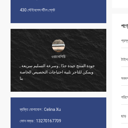
430 স্টেইনলেস স্টীল প্লেট
পণ্
প্রস্
ওয়ানোগিরি
টাইপ
جودة المنتج جيدة جدًا , وسرعة التسليم سريعة ,
ব্যবসার ভ
ويمكن للتاجر تلبية احتياجات التخصيص الخاصة
পণ্যের গু
بنا
সনদপ
পরিশ
ব্যক্তি যোগাযোগ :
Celina Xu
ছাড়
ফোন নম্বর :
13270167709