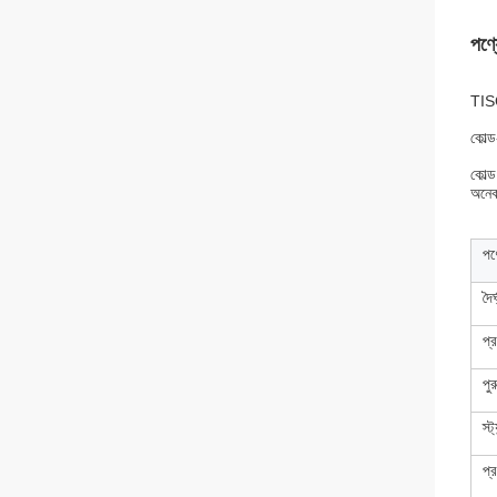
পণ্য
TISC
কোল্ড
কোল্
অনেক
পণ
দৈর্
প্
পুর
স্ট্
প্র