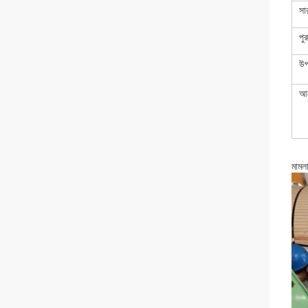
সা
পু
উপ
আ
মামল