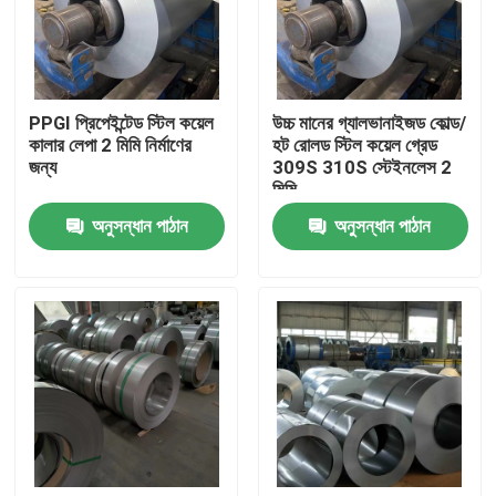
আমাদের সম্পর্কে
PPGI প্রিপেইন্টেড স্টিল কয়েল
উচ্চ মানের গ্যালভানাইজড কোল্ড/
কারখানা ভ্রমণ
কালার লেপা 2 মিমি নির্মাণের
হট রোলড স্টিল কয়েল গ্রেড
জন্য
309S 310S স্টেইনলেস 2
মিমি
মান নিয়ন্ত্রণ
অনুসন্ধান পাঠান
অনুসন্ধান পাঠান
যোগাযোগ করুন
উদ্ধৃতির জন্য আবেদন
304 স্টেইনলেস স্টীল শীট
316 স্টেইনলেস স্টীল শীট