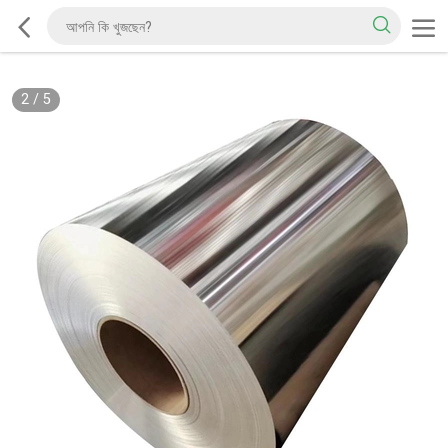
2
/
5