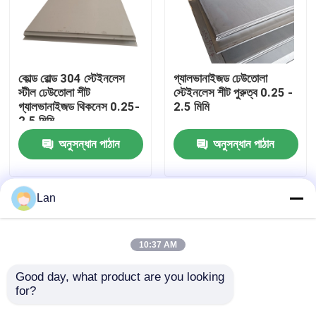
পণ্য
কোল্ড রোল্ড 304 স্টেইনলেস
গ্যালভানাইজড ঢেউতোলা
ভিডিও
স্টীল ঢেউতোলা শীট
স্টেইনলেস শীট পুরুত্ব 0.25 -
গ্যালভানাইজড থিকনেস 0.25-
2.5 মিমি
2.5 মিমি
304 স্টেইনলেস স্টীল শীট
অনুসন্ধান পাঠান
অনুসন্ধান পাঠান
316 স্টেইনলেস স্টীল শীট
Lan
201 স্টেইনলেস স্টীল শীট
10:37 AM
309 স্টেইনলেস স্টীল শীট
Good day, what product are you looking 
for?
গরম ঘূর্ণিত স্টেইনলেস স্টীল কুণ্ডলী