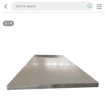
2
/
4