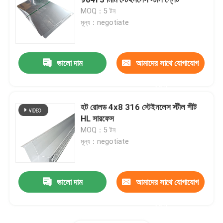
MOQ：5 টন
মূল্য：negotiate
201 স্টেইনলেস স্টীল শীট
309 স্টেইনলেস স্টীল শীট
ভালো দাম
আমাদের সাথে যোগাযোগ
করুন
গরম ঘূর্ণিত স্টেইনলেস স্টীল কুণ্ডলী
হট রোলড 4x8 316 স্টেইনলেস স্টীল শীট
HL সারফেস
কোল্ড রোলড স্টেইনলেস স্টিলের কয়েল
MOQ：5 টন
মূল্য：negotiate
ঝালাই ইস্পাত পাইপ
ভালো দাম
আমাদের সাথে যোগাযোগ
বিজোড় ইস্পাত নল
করুন
স্টেইনলেস স্টীল রড