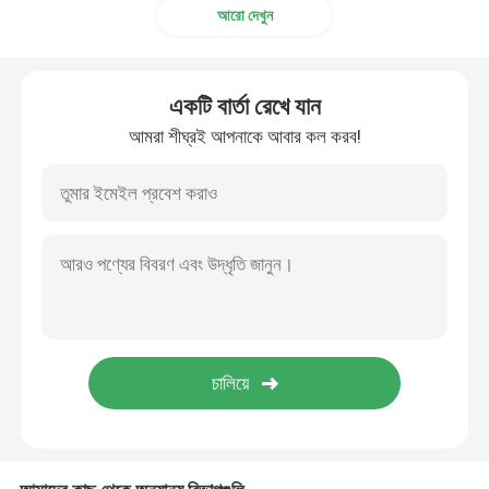
আরো দেখুন
স্টেইনলেস স্টীল ফালা
একটি বার্তা রেখে যান
তামার বৃত্তাকার বার
আমরা শীঘ্রই আপনাকে আবার কল করব!
কপার পাইপ টিউব
তামার শীট প্লেট
430 স্টেইনলেস স্টীল প্লেট