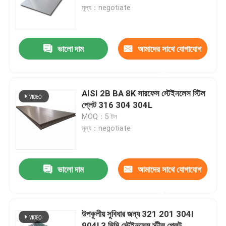
মূল্য：negotiate
আমাদের সম্পর্কে
ভালো দাম
আমাদের সাথে যোগাযোগ
কারখানা ভ্রমণ
করুন
মান নিয়ন্ত্রণ
AISI 2B BA 8K সারফেস স্টেইনলেস স্টিল
প্লেট 316 304 304L
MOQ：5 টন
যোগাযোগ করুন
মূল্য：negotiate
উদ্ধৃতির জন্য আবেদন
ভালো দাম
আমাদের সাথে যোগাযোগ
304 স্টেইনলেস স্টীল শীট
করুন
উপকূলীয় সুবিধার জন্য 321 201 304l
316 স্টেইনলেস স্টীল শীট
904l 3 মিমি স্টেইনলেস স্টীল প্লেট