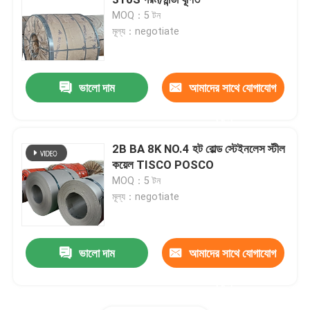
MOQ：5 টন
মূল্য：negotiate
201 স্টেইনলেস স্টীল শীট
309 স্টেইনলেস স্টীল শীট
ভালো দাম
আমাদের সাথে যোগাযোগ
করুন
গরম ঘূর্ণিত স্টেইনলেস স্টীল কুণ্ডলী
2B BA 8K NO.4 হট রোল্ড স্টেইনলেস স্টীল
কয়েল TISCO POSCO
কোল্ড রোলড স্টেইনলেস স্টিলের কয়েল
MOQ：5 টন
মূল্য：negotiate
ঝালাই ইস্পাত পাইপ
ভালো দাম
আমাদের সাথে যোগাযোগ
বিজোড় ইস্পাত নল
করুন
স্টেইনলেস স্টীল রড