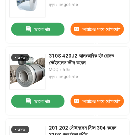
মূল্য：negotiate
আমাদের সম্পর্কে
ভালো দাম
আমাদের সাথে যোগাযোগ
কারখানা ভ্রমণ
করুন
মান নিয়ন্ত্রণ
310S 420J2 আলংকারিক হট রোলড
স্টেইনলেস স্টীল কয়েল
MOQ：5 টন
যোগাযোগ করুন
মূল্য：negotiate
উদ্ধৃতির জন্য আবেদন
ভালো দাম
আমাদের সাথে যোগাযোগ
304 স্টেইনলেস স্টীল শীট
করুন
201 202 স্টেইনলেস স্টিল 304 কয়েল
316 স্টেইনলেস স্টীল শীট
310S গরম/ঠান্ডা ঘূর্ণিত