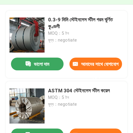
0.3-9 মিমি স্টেইনলেস স্টীল গরম ঘূর্ণিত
কুণ্ডলী
MOQ：5 টন
মূল্য：negotiate
ভালো দাম
আমাদের সাথে যোগাযোগ
করুন
ASTM 304 স্টেইনলেস স্টীল কয়েল
MOQ：5 টন
মূল্য：negotiate