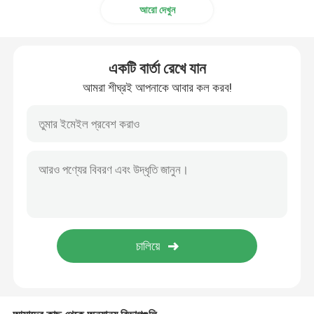
আরো দেখুন
স্টেইনলেস স্টীল ফালা
একটি বার্তা রেখে যান
তামার বৃত্তাকার বার
আমরা শীঘ্রই আপনাকে আবার কল করব!
কপার পাইপ টিউব
তামার শীট প্লেট
430 স্টেইনলেস স্টীল প্লেট