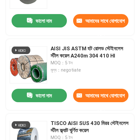
ভালো দাম
আমাদের সাথে যোগাযোগ
করুন
AISI JIS ASTM হট রোলড স্টেইনলেস
স্টীল কয়েল A240m 304 410 Hl
MOQ：5 টন
মূল্য：negotiate
ভালো দাম
আমাদের সাথে যোগাযোগ
বাড়ি
করুন
পণ্য
TISCO AISI SUS 430 মিরর স্টেইনলেস
স্টীল ফ্ল্যাট ঘূর্ণিত কয়েল
ভিডিও
MOQ：5 টন