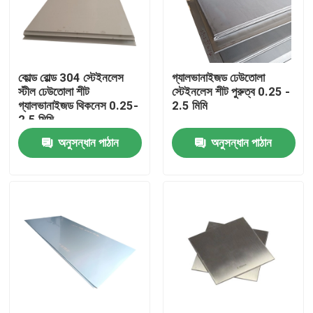
আমাদের সম্পর্কে
কোল্ড রোল্ড 304 স্টেইনলেস
গ্যালভানাইজড ঢেউতোলা
কারখানা ভ্রমণ
স্টীল ঢেউতোলা শীট
স্টেইনলেস শীট পুরুত্ব 0.25 -
গ্যালভানাইজড থিকনেস 0.25-
2.5 মিমি
2.5 মিমি
মান নিয়ন্ত্রণ
অনুসন্ধান পাঠান
অনুসন্ধান পাঠান
যোগাযোগ করুন
উদ্ধৃতির জন্য আবেদন
304 স্টেইনলেস স্টীল শীট
316 স্টেইনলেস স্টীল শীট