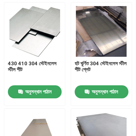
430 410 304 স্টেইনলেস
হট ঘূর্ণিত 304 স্টেইনলেস স্টীল
স্টীল শীট
শীট প্লেট
অনুসন্ধান পাঠান
অনুসন্ধান পাঠান
বাড়ি
পণ্য
ভিডিও