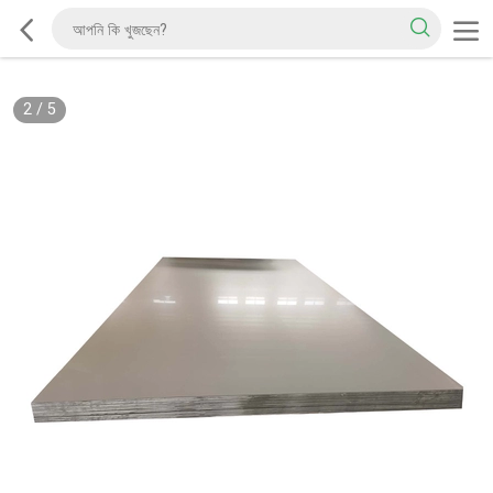
2
/
5