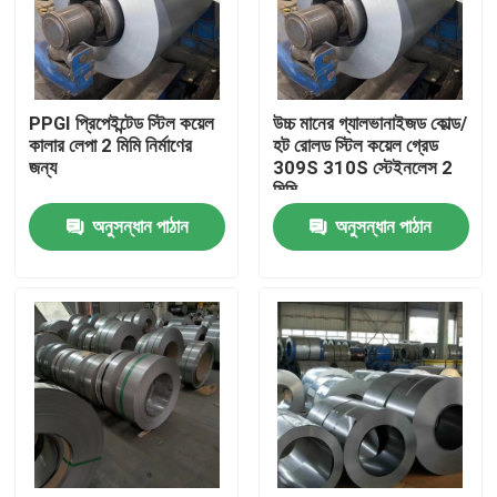
আমাদের সম্পর্কে
PPGI প্রিপেইন্টেড স্টিল কয়েল
উচ্চ মানের গ্যালভানাইজড কোল্ড/
কারখানা ভ্রমণ
কালার লেপা 2 মিমি নির্মাণের
হট রোলড স্টিল কয়েল গ্রেড
জন্য
309S 310S স্টেইনলেস 2
মিমি
মান নিয়ন্ত্রণ
অনুসন্ধান পাঠান
অনুসন্ধান পাঠান
যোগাযোগ করুন
উদ্ধৃতির জন্য আবেদন
304 স্টেইনলেস স্টীল শীট
316 স্টেইনলেস স্টীল শীট