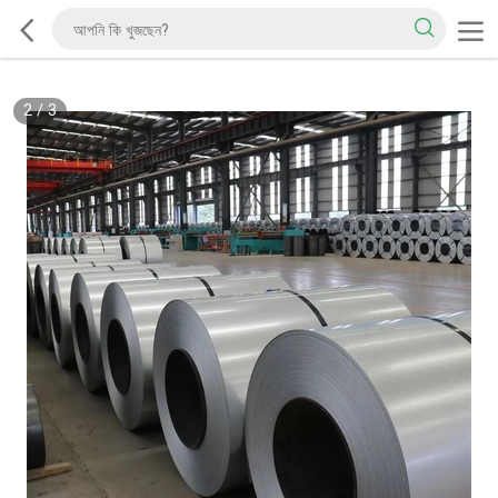
2
/
3